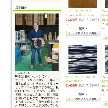
店長紹介
カバーリング Gold
カバ
Sparkle Drum Wrap
Cha
7,200円
(税込 7,920円)
Dru
～
7,2
在庫 ×
～
こんにちは！
DB創設者のショーンです。
カバーリング OYSTER
カバ
オーストラリア出身で３０年以上
WRAP BLACK
WRA
日本に住んでおります。ドラマー
6,600円
(税込 7,260円)
BLU
としてドラムを製作する事は、私
～
6,6
のLIFEです。ドラム作りを通し
在庫 ×
て様々な出会いがあり、日々刺激
～
を頂いております。世界中の１人
でも多くの人に「自分で作る。自
分で叩く。」楽しさを知っていた