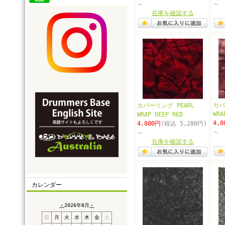
～
～
在庫を確認する
カバ
カバーリング PEARL
WRA
WRAP DEEP RED
4,8
4,800円
(税込 5,280円)
～
～
在庫を確認する
カレンダー
＜
2026年8月
＞
日
月
火
水
木
金
土