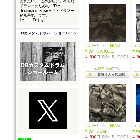
だきたい。 このお店は、そんな
ドラマーのための「The
Drummers Base＝ザ・ドラマー
秘密基地」です。
Let's Enjoy.
DBカスタムドラム ショールーム
カバーリング PEARL
カバ
WRAP CHARCOAL
WRA
4,800円
(税込 5,280円)
4,8
～
～
在庫を確認する
カバーリング PEARL
カバ
WRAP BROWN
WRA
4,800円
(税込 5,280円)
4,8