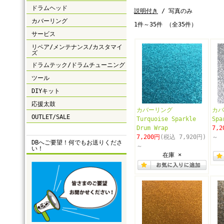
ドラムヘッド
説明付き
/ 写真のみ
カバーリング
1件～35件 （全35件）
サービス
リペア/メンテナンス/カスタマイ
ズ
ドラムテック/ドラムチューニング
ツール
DIYキット
応援太鼓
カバーリング
カバ
OUTLET/SALE
Turquoise Sparkle
Spa
Drum Wrap
7,2
7,200円
(税込 7,920円)
～
DBへご要望！何でもお送りくださ
～
い！
在庫 ×