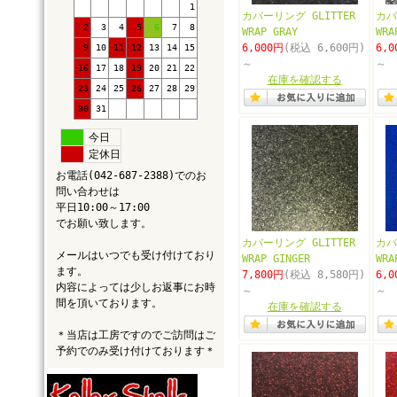
1
カバーリング GLITTER
カバ
2
3
4
5
6
7
8
WRAP GRAY
WRA
6,000円
(税込 6,600円)
6,0
9
10
11
12
13
14
15
～
～
16
17
18
19
20
21
22
在庫を確認する
23
24
25
26
27
28
29
30
31
今日
定休日
お電話(042-687-2388)でのお
問い合わせは
平日10:00～17:00
でお願い致します。
カバーリング GLITTER
カバ
メールはいつでも受け付けており
WRAP GINGER
WRA
ます。
7,800円
(税込 8,580円)
6,0
内容によっては少しお返事にお時
～
～
間を頂いております。
在庫を確認する
＊当店は工房ですのでご訪問はご
予約でのみ受け付けております＊