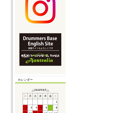
カレンダー
＜
2026年8月
＞
日
月
火
水
木
金
土
1
2
3
4
5
6
7
8