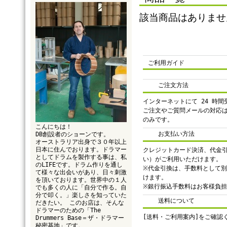
該当商品はありませ
ご利用ガイド
ご注文方法
インターネットにて 24 時
ご注文やご質問メールの対応
のみです。
こんにちは！
お支払い方法
DB創設者のショーンです。
オーストラリア出身で３０年以上
日本に住んでおります。ドラマー
クレジットカード決済、代金
としてドラムを製作する事は、私
い）がご利用いただけます。
のLIFEです。ドラム作りを通し
※代金引換は、手数料として別途
て様々な出会いがあり、日々刺激
けます。
を頂いております。世界中の１人
※銀行振込手数料はお客様負
でも多くの人に「自分で作る。自
分で叩く。」楽しさを知っていた
送料について
だきたい。 このお店は、そんな
ドラマーのための「The
[送料・ご利用案内]をご確認
Drummers Base＝ザ・ドラマー
秘密基地」です。