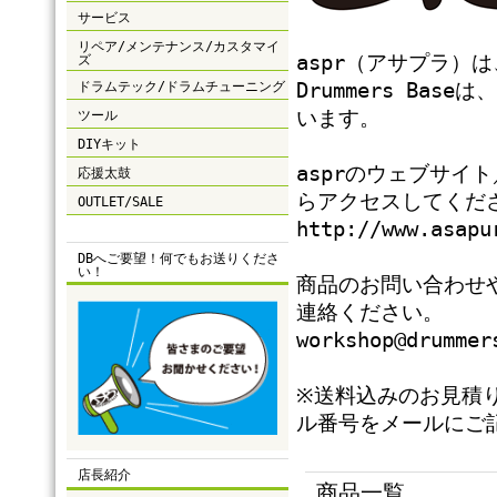
サービス
リペア/メンテナンス/カスタマイ
aspr（アサプラ）
ズ
ドラムテック/ドラムチューニング
Drummers Ba
います。
ツール
DIYキット
asprのウェブサイ
応援太鼓
らアクセスしてくだ
OUTLET/SALE
http://www.asapu
DBへご要望！何でもお送りくださ
い！
商品のお問い合わせ
連絡ください。
workshop@drummer
※送料込みのお見積
ル番号をメールにご
店長紹介
商品一覧