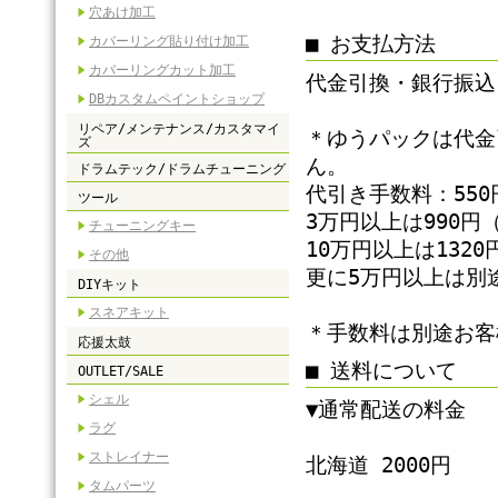
穴あけ加工
■ お支払方法
カバーリング貼り付け加工
カバーリングカット加工
代金引換・銀行振込
DBカスタムペイントショップ
リペア/メンテナンス/カスタマイ
＊ゆうパックは代金
ズ
ん。
ドラムテック/ドラムチューニング
代引き手数料：550円
ツール
3万円以上は990円（
チューニングキー
10万円以上は1320
その他
更に5万円以上は別
DIYキット
スネアキット
＊手数料は別途お客
応援太鼓
■ 送料について
OUTLET/SALE
シェル
▼通常配送の料金
ラグ
ストレイナー
北海道 2000円
タムパーツ