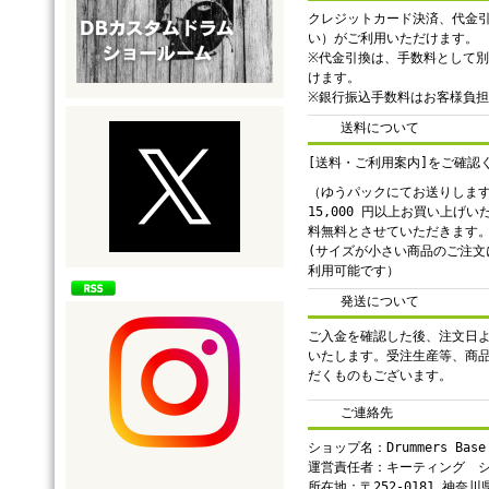
クレジットカード決済、代金
い）がご利用いただけます。
※代金引換は、手数料として別途
けます。
※銀行振込手数料はお客様負
送料について
[送料・ご利用案内]をご確認
（ゆうパックにてお送りしま
15,000 円以上お買い上げ
料無料とさせていただきます
(サイズが小さい商品のご注文
利用可能です）
発送について
ご入金を確認した後、注文日よ
いたします。受注生産等、商
だくものもございます。
ご連絡先
ショップ名：Drummers Base
運営責任者：キーティング 
所在地：〒252-0181 神奈