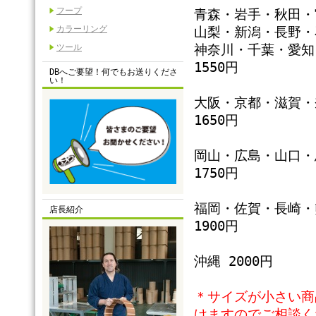
フープ
青森・岩手・秋田・
カラーリング
山梨・新潟・長野・
ツール
神奈川・千葉・愛知
1550円
DBへご要望！何でもお送りくださ
い！
大阪・京都・滋賀・
1650円
岡山・広島・山口・
1750円
福岡・佐賀・長崎・
店長紹介
1900円
沖縄 2000円
＊サイズが小さい商
けますのでご相談く