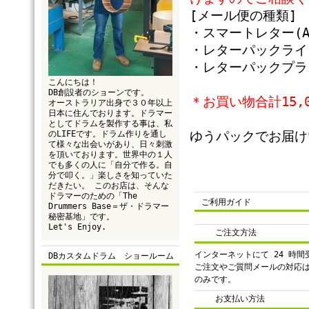
[メール便の種類
・スマートレター(A
・レターパックライト
・レターパックプラス
こんにちは！
DB創設者のショーンです。
＊お買い物合計15,
オーストラリア出身で３０年以上
日本に住んでおります。ドラマー
としてドラムを製作する事は、私
のLIFEです。ドラム作りを通し
ゆうパックでお届け
て様々な出会いがあり、日々刺激
を頂いております。世界中の１人
でも多くの人に「自分で作る。自
分で叩く。」楽しさを知っていた
だきたい。 このお店は、そんな
ドラマーのための「The
ご利用ガイド
Drummers Base＝ザ・ドラマー
秘密基地」です。
Let's Enjoy.
ご注文方法
インターネットにて 24 時
DBカスタムドラム ショールーム
ご注文やご質問メールの対応
のみです。
お支払い方法