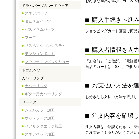
お好きな商品を選び「カゴへ入
ドラムパーツ/ハードウェア
スネアパーツ
■ 購入手続きへ進
タムタムパーツ
バスドラムパーツ
ショッピングカート画面で商品
フープ
サスペンションシステム
■ 購入者情報を入
テンションボルト
「お名前」「ご住所」「電話番
マウンティングスクリュー
当店のカートは「SSL」で個
ドラムヘッド
カバーリング
■ お支払い方法を
カバーリング
ギター用カバーリング
お好きなお支払い方法を選択し
サービス
シェルカット加工
■ 注文内容を確認
ウッドフープ加工
ベアリングエッジ加工
注文内容をご確認ください。間
ご注文完了！ありがとうござい
スネアベッド加工