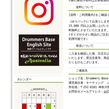
※銀行振込手数料はお客様負
送料について
[送料・ご利用案内]をご確認
（ゆうパックにてお送りしま
15,000 円以上お買い上げ
料無料とさせていただきます
(サイズが小さい商品のご注文
利用可能です）
発送について
ご入金を確認した後、注文日よ
いたします。受注生産等、商
だくものもございます。
ご連絡先
ショップ名：Drummers Base
カレンダー
運営責任者：キーティング 
所在地：〒252-0181 神奈
＜
2026年8月
＞
お問合せメールアドレス：
inf
日
月
火
水
木
金
土
1
2
3
4
5
6
7
8