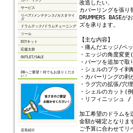
カバーリング
改造したい、
サービス
カバーリングを張り
リペア/メンテナンス/カスタマイ
DRUMMERS BA
ズ
ズを承ります。
ドラムテック/ドラムチューニング
ツール
【主な内容】
DIYキット
・痛んだエッジ/ベ
応援太鼓
・エッジの角度変更(
OUTLET/SALE
・パーツを追加で取
・シェルのプライ剥離
DBへご要望！何でもお送りくださ
い！
・カバーリングの剥が
・ラグ穴の拡張/穴
・シェルのカット(例…
・リフィニッシュ /
加工希望のドラムを
金額が確定となりま
ご予算に合わせてリ
店長紹介