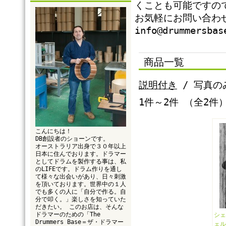
くことも可能ですの
お気軽にお問い合わ
info@drummersbas
商品一覧
説明付き
/ 写真の
1件～2件 （全2件
こんにちは！
DB創設者のショーンです。
オーストラリア出身で３０年以上
日本に住んでおります。ドラマー
としてドラムを製作する事は、私
のLIFEです。ドラム作りを通し
て様々な出会いがあり、日々刺激
を頂いております。世界中の１人
でも多くの人に「自分で作る。自
分で叩く。」楽しさを知っていた
だきたい。 このお店は、そんな
ドラマーのための「The
シェ
Drummers Base＝ザ・ドラマー
ェル