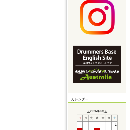
カレンダー
＜
2026年8月
＞
日
月
火
水
木
金
土
1