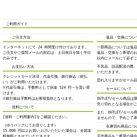
ご利用ガイド
ご注文方法
返品・交換につい
インターネットにて 24 時間受け付けております。
一部商品については返
ご注文やご質問メールの対応は、土日祝日を除く平日
返品・交換をご希望の
のみです。
以内にメールにて必ず
不良品、誤品配送の際
お支払い方法
いただきます。
クレジットカード決済、代金引換、銀行振込（前払
恐れ入りますがセール
い）がご利用いただけます。
※代金引換は、手数料として別途 524 円～を貰い受
セールについて
けます。
※銀行振込手数料はお客様負担となります。
OUTLET/セール商品
売り切れとなる場合が
送料について
また、OUTLET/セー
[送料・ご利用案内]をご確認ください。
ませんので、予めご了
（ゆうパックにてお送りします）
在庫切れ商品につ
15,000 円以上お買い上げいただいた場合は、全国送
料無料とさせていただきます。
完売商品をご希望の場