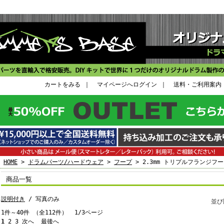
カートをみる
｜
マイページへログイン
｜
送料・ご利用案内
HOME
>
ドラムパーツ/ハードウェア
>
フープ
> 2.3mm トリプルフランジフ
商品一覧
説明付き
/ 写真のみ
並
1件～40件 （全112件） 1/3ページ
1
2
3
次へ
最後へ