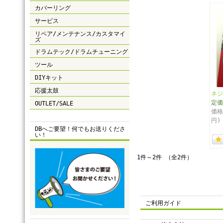
カバーリング
サービス
リペア/メンテナンス/カスタマイ
ズ
ドラムテック/ドラムチューニング
ツール
DIYキット
応援太鼓
ネジ
定
OUTLET/SALE
価
円
DBへご要望！何でもお送りくださ
い！
1件～2件 （全2件）
ご利用ガイド