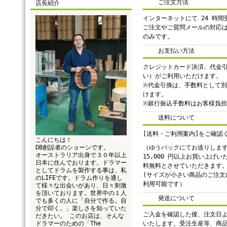
ご注文方法
店長紹介
インターネットにて 24 時
ご注文やご質問メールの対応
のみです。
お支払い方法
クレジットカード決済、代金
い）がご利用いただけます。
※代金引換は、手数料として別途
けます。
※銀行振込手数料はお客様負
送料について
[送料・ご利用案内]をご確認
こんにちは！
DB創設者のショーンです。
（ゆうパックにてお送りしま
オーストラリア出身で３０年以上
15,000 円以上お買い上げ
日本に住んでおります。ドラマー
料無料とさせていただきます
としてドラムを製作する事は、私
(サイズが小さい商品のご注文
のLIFEです。ドラム作りを通し
利用可能です）
て様々な出会いがあり、日々刺激
を頂いております。世界中の１人
発送について
でも多くの人に「自分で作る。自
分で叩く。」楽しさを知っていた
ご入金を確認した後、注文日よ
だきたい。 このお店は、そんな
ドラマーのための「The
いたします。受注生産等、商