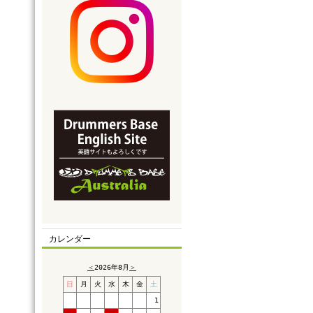
カレンダー
＜
2026年8月
＞
日
月
火
水
木
金
土
1