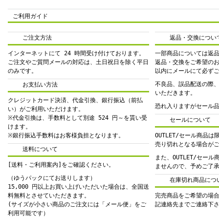
ご利用ガイド
ご注文方法
返品・交換につい
インターネットにて 24 時間受け付けております。
一部商品については返
ご注文やご質問メールの対応は、土日祝日を除く平日
返品・交換をご希望の
のみです。
以内にメールにて必ず
不良品、誤品配送の際
お支払い方法
いただきます。
クレジットカード決済、代金引換、銀行振込（前払
恐れ入りますがセール
い）がご利用いただけます。
※代金引換は、手数料として別途 524 円～を貰い受
セールについて
けます。
※銀行振込手数料はお客様負担となります。
OUTLET/セール商品
売り切れとなる場合が
送料について
また、OUTLET/セー
[送料・ご利用案内]をご確認ください。
ませんので、予めご了
（ゆうパックにてお送りします）
在庫切れ商品につ
15,000 円以上お買い上げいただいた場合は、全国送
料無料とさせていただきます。
完売商品をご希望の場
(サイズが小さい商品のご注文には「メール便」をご
記連絡先までご連絡下
利用可能です）