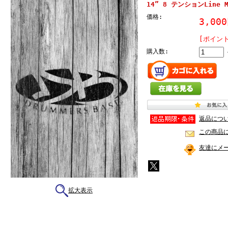
14” 8 テンションLine M
価格:
3,00
[ポイン
購入数:
返品につ
この商品
友達にメ
拡大表示