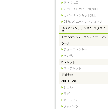
穴あけ加工
カバーリング貼り付け加工
カバーリングカット加工
DBカスタムペイントショップ
リペア/メンテナンス/カスタマイ
ズ
ドラムテック/ドラムチューニング
ツール
チューニングキー
その他
DIYキット
スネアキット
応援太鼓
OUTLET/SALE
シェル
ラグ
ストレイナー
タムパーツ