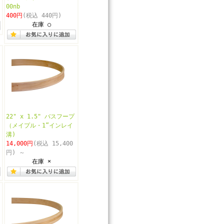
00nb
400円
(税込 440円)
在庫 ○
22" x 1.5" バスフープ
（メイプル・1”インレイ
溝)
14,000円
(税込 15,400
円)
～
在庫 ×