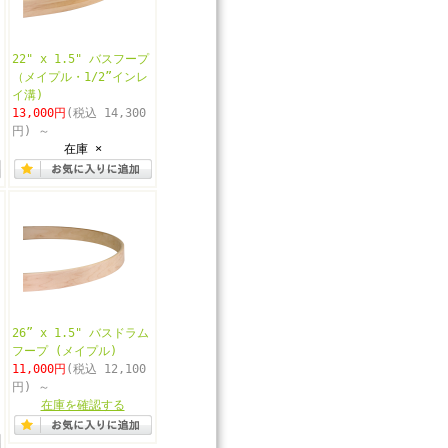
22" x 1.5" バスフープ
（メイプル・1/2”インレ
イ溝)
13,000円
(税込 14,300
円)
～
在庫 ×
26” x 1.5" バスドラム
フープ (メイプル)
11,000円
(税込 12,100
円)
～
在庫を確認する