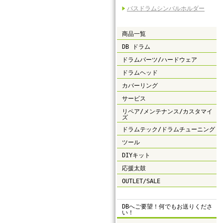
バスドラムシンバルホルダー
商品一覧
DB ドラム
ドラムパーツ/ハードウェア
ドラムヘッド
カバーリング
サービス
リペア/メンテナンス/カスタマイ
ズ
ドラムテック/ドラムチューニング
ツール
DIYキット
応援太鼓
OUTLET/SALE
DBへご要望！何でもお送りくださ
い！