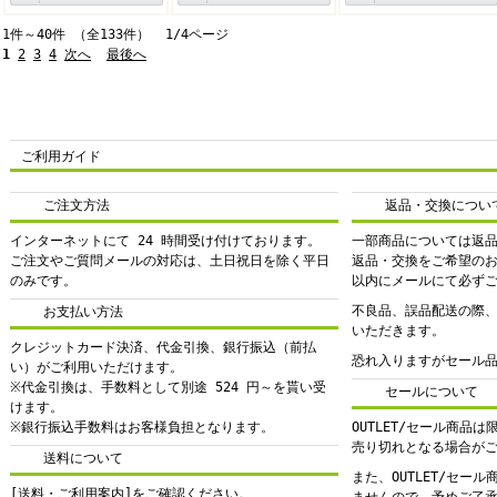
1件～40件 （全133件） 1/4ページ
1
2
3
4
次へ
最後へ
ご利用ガイド
ご注文方法
返品・交換につい
インターネットにて 24 時間受け付けております。
一部商品については返
ご注文やご質問メールの対応は、土日祝日を除く平日
返品・交換をご希望の
のみです。
以内にメールにて必ず
不良品、誤品配送の際
お支払い方法
いただきます。
クレジットカード決済、代金引換、銀行振込（前払
恐れ入りますがセール
い）がご利用いただけます。
※代金引換は、手数料として別途 524 円～を貰い受
セールについて
けます。
※銀行振込手数料はお客様負担となります。
OUTLET/セール商品
売り切れとなる場合が
送料について
また、OUTLET/セー
[送料・ご利用案内]をご確認ください。