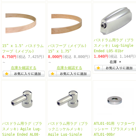
バスドラム用ラグ（ブラ
スメッキ）Lug-Single
15” x 1.5" バスドラム
バスフープ（メイプル)
Ended L05-01br
フープ (メイプル)
15” x 1.75”
1,040円
(税込 1,144円)
6,750円
(税込 7,425円)
8,000円
(税込 8,800円)
在庫 ×
～
～
在庫を確認する
在庫を確認する
バスドラム用ラグ（ブラ
バスドラム用ラグ（ブラ
ATL01-01用 リフターワ
スメッキ）Agile Lug-
ックニッケルメッキ）
ッシャー (ブラスメッキ
Single Ended AL08-
Agile Lug-Single
ATL01-00br