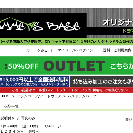
カートをみる
｜
マイページへログイン
｜
送料・ご利用案内
HOME
>
ドラムパーツ/ハードウェア
> バスドラムパーツ
商品一覧
説明付き
/ 写真のみ
並
1件～40件 （全133件） 1/4ページ
1
2
3
4
次へ
最後へ