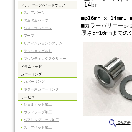
14br
ドラムパーツ/ハードウェア
スネアパーツ
■φ16mm x 14m
タムタムパーツ
■カラーバリエーシ
バスドラムパーツ
厚さ5~10mmまで
フープ
サスペンションシステム
テンションボルト
マウンティングスクリュー
ドラムヘッド
カバーリング
カバーリング
ギター用カバーリング
サービス
シェルカット加工
ウッドフープ加工
ベアリングエッジ加工
拡大表示
スネアベッド加工