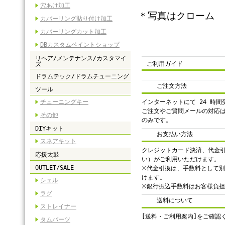
穴あけ加工
＊写真はクローム
カバーリング貼り付け加工
カバーリングカット加工
DBカスタムペイントショップ
リペア/メンテナンス/カスタマイ
ご利用ガイド
ズ
ドラムテック/ドラムチューニング
ご注文方法
ツール
チューニングキー
インターネットにて 24 時
ご注文やご質問メールの対応
その他
のみです。
DIYキット
お支払い方法
スネアキット
クレジットカード決済、代金
応援太鼓
い）がご利用いただけます。
OUTLET/SALE
※代金引換は、手数料として別途
けます。
シェル
※銀行振込手数料はお客様負
ラグ
送料について
ストレイナー
[送料・ご利用案内]をご確認
タムパーツ