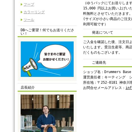
（ゆうパックにてお送りしま
フープ
15,000 円以上お買い上げ
カラーリング
料無料とさせていただきます
(サイズが小さい商品のご注文
ツール
利用可能です）
DBへご要望！何でもお送りくださ
発送について
い！
ご入金を確認した後、注文日よ
いたします。受注生産等、商
だくものもございます。
ご連絡先
ショップ名：Drummers Base
運営責任者：キーティング 
所在地：〒252-0181 神奈
店長紹介
お問合せメールアドレス：
inf