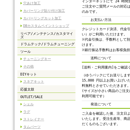
インターネットにて 24 時
穴あけ加工
ご注文やご質問メールの対応
カバーリング貼り付け加工
のみです。
カバーリングカット加工
お支払い方法
DBカスタムペイントショップ
クレジットカード決済、代金
リペア/メンテナンス/カスタマイ
い）がご利用いただけます。
ズ
※代金引換は、手数料として別途
ドラムテック/ドラムチューニング
けます。
※銀行振込手数料はお客様負
ツール
送料について
チューニングキー
その他
[送料・ご利用案内]をご確認
DIYキット
（ゆうパックにてお送りしま
15,000 円以上お買い上げ
スネアキット
料無料とさせていただきます
応援太鼓
(サイズが小さい商品のご注文
利用可能です）
OUTLET/SALE
シェル
発送について
ラグ
ご入金を確認した後、注文日よ
いたします。受注生産等、商
ストレイナー
だくものもございます。
タムパーツ