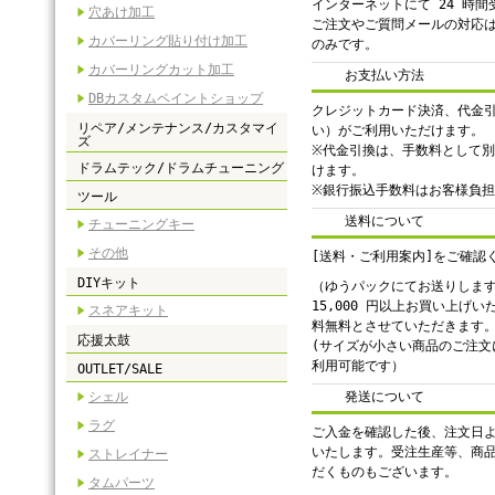
インターネットにて 24 時
穴あけ加工
ご注文やご質問メールの対応
カバーリング貼り付け加工
のみです。
カバーリングカット加工
お支払い方法
DBカスタムペイントショップ
クレジットカード決済、代金
リペア/メンテナンス/カスタマイ
い）がご利用いただけます。
ズ
※代金引換は、手数料として別途
ドラムテック/ドラムチューニング
けます。
※銀行振込手数料はお客様負
ツール
送料について
チューニングキー
その他
[送料・ご利用案内]をご確認
DIYキット
（ゆうパックにてお送りしま
15,000 円以上お買い上げ
スネアキット
料無料とさせていただきます
応援太鼓
(サイズが小さい商品のご注文
利用可能です）
OUTLET/SALE
シェル
発送について
ラグ
ご入金を確認した後、注文日よ
いたします。受注生産等、商
ストレイナー
だくものもございます。
タムパーツ