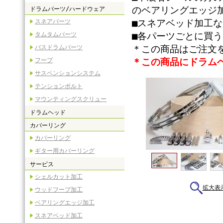
のベアリングエッジ
ドラムパーツ/ハードウェア
■スネアベッド加工
スネアパーツ
■各パーツごとに買う
タムタムパーツ
＊この商品はご注文
バスドラムパーツ
＊この商品にドラム
フープ
サスペンションシステム
テンションボルト
マウンティングスクリュー
ドラムヘッド
カバーリング
カバーリング
ギター用カバーリング
サービス
シェルカット加工
拡大表
ウッドフープ加工
ベアリングエッジ加工
スネアベッド加工