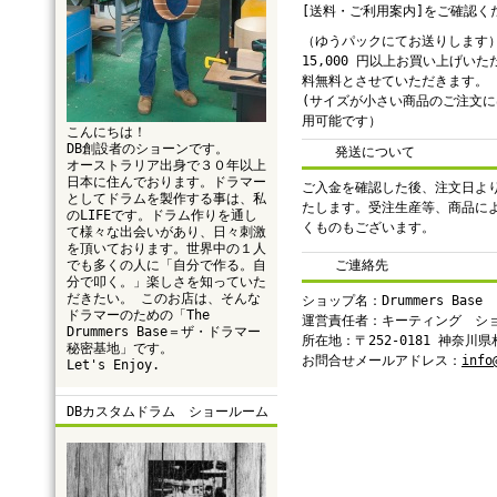
[送料・ご利用案内]をご確認く
（ゆうパックにてお送りします
15,000 円以上お買い上げい
料無料とさせていただきます。
(サイズが小さい商品のご注文
用可能です）
こんにちは！
DB創設者のショーンです。
発送について
オーストラリア出身で３０年以上
日本に住んでおります。ドラマー
ご入金を確認した後、注文日よ
としてドラムを製作する事は、私
たします。受注生産等、商品に
のLIFEです。ドラム作りを通し
くものもございます。
て様々な出会いがあり、日々刺激
を頂いております。世界中の１人
でも多くの人に「自分で作る。自
ご連絡先
分で叩く。」楽しさを知っていた
だきたい。 このお店は、そんな
ショップ名：Drummers Base
ドラマーのための「The
運営責任者：キーティング シ
Drummers Base＝ザ・ドラマー
所在地：〒252-0181 神奈川
秘密基地」です。
お問合せメールアドレス：
info
Let's Enjoy.
DBカスタムドラム ショールーム