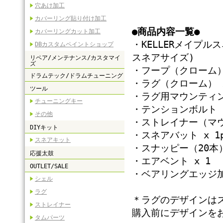
穴あけ加工
カバーリング貼り付け加工
●商品内容一覧●
カバーリングカット加工
・KELLERメイプルス
DBカスタムペイントショップ
スネアサイズ)
リペア/メンテナンス/カスタマイ
ズ
・フープ（クローム） 
ドラムテック/ドラムチューニング
・ラグ（クローム） x
ツール
・ラグ用マウンティン
チューニングキー
・テンションボルト（
その他
・ストレイナー（マ
DIYキット
・スネアバット x 1p
スネアキット
・スナッピー（20本
応援太鼓
・エアベント x 1
OUTLET/SALE
・ベアリングエッジ
シェル
ラグ
＊ラグのデザインは
ストレイナー
購入前にデザインを
タムパーツ