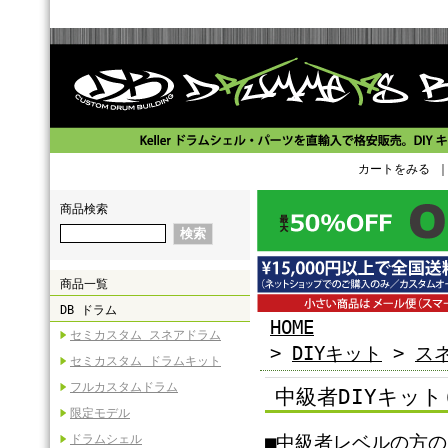
カートをみる
商品検索
商品一覧
DB ドラム
HOME
セミカスタム スネアドラム
>
DIYキット
>
ス
セミカスタム ドラムキット
フルカスタムドラム
中級者DIYキッ
限定モデル
■中級者レベルの方の
ドラムシェル