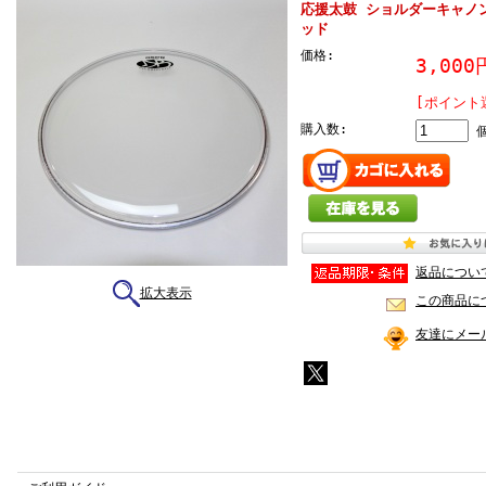
応援太鼓 ショルダーキャノン
ッド
価格:
3,00
[ポイント
購入数:
返品につい
拡大表示
この商品に
友達にメー