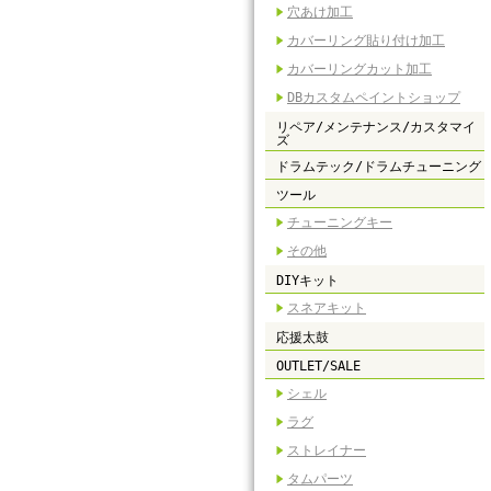
穴あけ加工
カバーリング貼り付け加工
カバーリングカット加工
DBカスタムペイントショップ
リペア/メンテナンス/カスタマイ
ズ
ドラムテック/ドラムチューニング
ツール
チューニングキー
その他
DIYキット
スネアキット
応援太鼓
OUTLET/SALE
シェル
ラグ
ストレイナー
タムパーツ