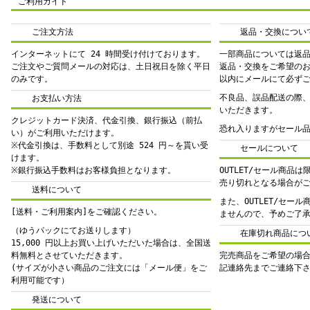
ご利用ガイド
ご注文方法
返品・交換につい
インターネットにて 24 時間受け付けております。
一部商品については返
ご注文やご質問メールの対応は、土日祝日を除く平日
返品・交換をご希望の
のみです。
以内にメールにて必ず
不良品、誤品配送の際
お支払い方法
いただきます。
クレジットカード決済、代金引換、銀行振込（前払
恐れ入りますがセール
い）がご利用いただけます。
※代金引換は、手数料として別途 524 円～を貰い受
セールについて
けます。
※銀行振込手数料はお客様負担となります。
OUTLET/セール商品
売り切れとなる場合が
送料について
また、OUTLET/セー
[送料・ご利用案内]をご確認ください。
ませんので、予めご了
（ゆうパックにてお送りします）
在庫切れ商品につ
15,000 円以上お買い上げいただいた場合は、全国送
料無料とさせていただきます。
完売商品をご希望の場
(サイズが小さい商品のご注文には「メール便」をご
記連絡先までご連絡下
利用可能です）
発送について