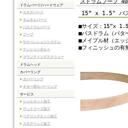
スドラムフープ 40m
ドラムパーツ/ハードウェア
15” x 1.5"
スネアパーツ
タムタムパーツ
■サイズ：15”x 1.5
バスドラムパーツ
■バスドラム（バタ
フープ
■メイプル材（エッ
サスペンションシステム
■フィニッシュの有
テンションボルト
マウンティングスクリュー
ドラムヘッド
カバーリング
カバーリング
ギター用カバーリング
サービス
シェルカット加工
ウッドフープ加工
ベアリングエッジ加工
スネアベッド加工