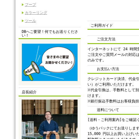
フープ
カラーリング
ツール
ご利用ガイド
DBへご要望！何でもお送りくださ
い！
ご注文方法
インターネットにて 24 時
ご注文やご質問メールの対応
のみです。
お支払い方法
クレジットカード決済、代金
い）がご利用いただけます。
※代金引換は、手数料として別途
店長紹介
けます。
※銀行振込手数料はお客様負
送料について
[送料・ご利用案内]をご確認
（ゆうパックにてお送りしま
15,000 円以上お買い上げ