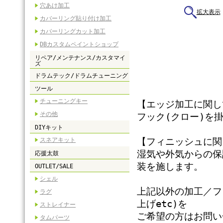
穴あけ加工
拡大表示
カバーリング貼り付け加工
カバーリングカット加工
DBカスタムペイントショップ
リペア/メンテナンス/カスタマイ
ズ
ドラムテック/ドラムチューニング
ツール
チューニングキー
【エッジ加工に関し
その他
フック(クロー)を
DIYキット
スネアキット
【フィニッシュに関
湿気や外気からの保
応援太鼓
装を施します。
OUTLET/SALE
シェル
上記以外の加工／フ
ラグ
上げetc)を
ストレイナー
ご希望の方はお問い
タムパーツ