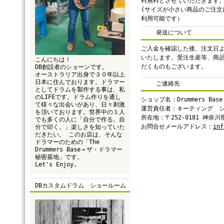
料無料とさせていただきます
(サイズが小さい商品のご注文
利用可能です）
発送について
ご入金を確認した後、注文日よ
いたします。受注生産等、商
こんにちは！
だくものもございます。
DB創設者のショーンです。
オーストラリア出身で３０年以上
日本に住んでおります。ドラマー
ご連絡先
としてドラムを製作する事は、私
のLIFEです。ドラム作りを通し
ショップ名：Drummers Base
て様々な出会いがあり、日々刺激
運営責任者：キーティング 
を頂いております。世界中の１人
所在地：〒252-0181 神奈
でも多くの人に「自分で作る。自
お問合せメールアドレス：
inf
分で叩く。」楽しさを知っていた
だきたい。 このお店は、そんな
ドラマーのための「The
Drummers Base＝ザ・ドラマー
秘密基地」です。
Let's Enjoy.
DBカスタムドラム ショールーム