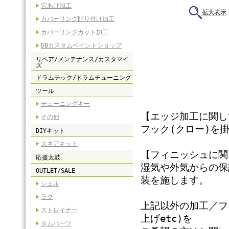
穴あけ加工
拡大表示
カバーリング貼り付け加工
カバーリングカット加工
DBカスタムペイントショップ
リペア/メンテナンス/カスタマイ
ズ
ドラムテック/ドラムチューニング
ツール
チューニングキー
【エッジ加工に関し
その他
フック(クロー)を
DIYキット
スネアキット
【フィニッシュに関
応援太鼓
湿気や外気からの保
OUTLET/SALE
装を施します。
シェル
ラグ
上記以外の加工／フ
ストレイナー
上げetc)を
タムパーツ