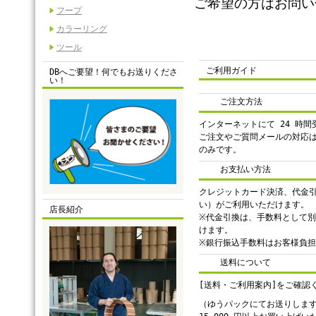
ご希望の方はお問い
フープ
カラーリング
ツール
ご利用ガイド
DBへご要望！何でもお送りくださ
い！
ご注文方法
インターネットにて 24 時
ご注文やご質問メールの対応
のみです。
お支払い方法
クレジットカード決済、代金
い）がご利用いただけます。
店長紹介
※代金引換は、手数料として別途
けます。
※銀行振込手数料はお客様負
送料について
[送料・ご利用案内]をご確認
（ゆうパックにてお送りしま