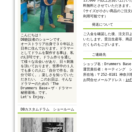
15,000 円以上お買い上げ
料無料とさせていただきます
(サイズが小さい商品のご注文
利用可能です）
発送について
ご入金を確認した後、注文日よ
こんにちは！
いたします。受注生産等、商
DB創設者のショーンです。
オーストラリア出身で３０年以上
だくものもございます。
日本に住んでおります。ドラマー
としてドラムを製作する事は、私
ご連絡先
のLIFEです。ドラム作りを通し
て様々な出会いがあり、日々刺激
ショップ名：Drummers Base
を頂いております。世界中の１人
運営責任者：キーティング 
でも多くの人に「自分で作る。自
所在地：〒252-0181 神奈
分で叩く。」楽しさを知っていた
だきたい。 このお店は、そんな
お問合せメールアドレス：
inf
ドラマーのための「The
Drummers Base＝ザ・ドラマー
秘密基地」です。
Let's Enjoy.
DBカスタムドラム ショールーム