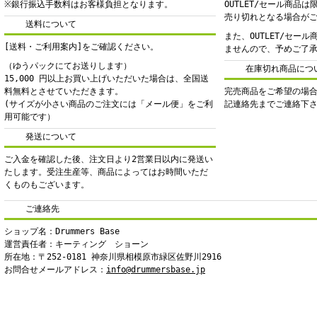
※銀行振込手数料はお客様負担となります。
OUTLET/セール商品
売り切れとなる場合が
送料について
また、OUTLET/セー
[送料・ご利用案内]をご確認ください。
ませんので、予めご了
（ゆうパックにてお送りします）
在庫切れ商品につ
15,000 円以上お買い上げいただいた場合は、全国送
料無料とさせていただきます。
完売商品をご希望の場
(サイズが小さい商品のご注文には「メール便」をご利
記連絡先までご連絡下
用可能です）
発送について
ご入金を確認した後、注文日より2営業日以内に発送い
たします。受注生産等、商品によってはお時間いただ
くものもございます。
ご連絡先
ショップ名：Drummers Base
運営責任者：キーティング ショーン
所在地：〒252-0181 神奈川県相模原市緑区佐野川2916
お問合せメールアドレス：
info@drummersbase.jp