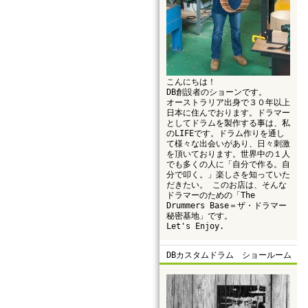
こんにちは！
DB創設者のショーンです。
オーストラリア出身で３０年以上
日本に住んでおります。ドラマー
としてドラムを製作する事は、私
のLIFEです。ドラム作りを通し
て様々な出会いがあり、日々刺激
を頂いております。世界中の１人
でも多くの人に「自分で作る。自
分で叩く。」楽しさを知っていた
だきたい。 このお店は、そんな
ドラマーのための「The
Drummers Base＝ザ・ドラマー
秘密基地」です。
Let's Enjoy.
DBカスタムドラム ショールーム