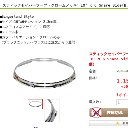
スティックセイバーフープ（クロームメッキ）10" x 6 Snare Side
■Singerland Style
■サイズ:10"x6テンション 2.3mm厚
■スネア（スネアサイド）に適応
■スチール材
■カラーバリエーション：クロームのみ
（ブラックニッケル・ブラスはご注文から６週間）
スティックセイバーフ
10" x 6 Snare 
価）
2,53
定価:
価格:
1,
<50
[ポイ
購入数: