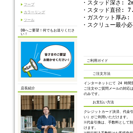
・スタッド深さ: 2m
フープ
・スタッド直径: 7.
カラーリング
・ガスケット厚み: 
ツール
・スクリュー最小必要
DBへご要望！何でもお送りくださ
い！
ご利用ガイド
ご注文方法
インターネットにて 24 時
店長紹介
ご注文やご質問メールの対応
のみです。
お支払い方法
クレジットカード決済、代金
い）がご利用いただけます。
※代金引換は、手数料として別途
けます。