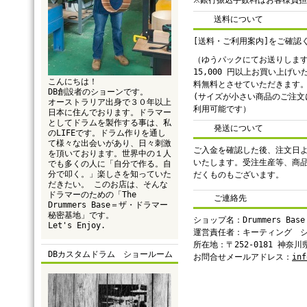
※銀行振込手数料はお客様負
送料について
[送料・ご利用案内]をご確認
（ゆうパックにてお送りしま
15,000 円以上お買い上げ
こんにちは！
料無料とさせていただきます
DB創設者のショーンです。
(サイズが小さい商品のご注文
オーストラリア出身で３０年以上
利用可能です）
日本に住んでおります。ドラマー
としてドラムを製作する事は、私
発送について
のLIFEです。ドラム作りを通し
て様々な出会いがあり、日々刺激
ご入金を確認した後、注文日よ
を頂いております。世界中の１人
いたします。受注生産等、商
でも多くの人に「自分で作る。自
分で叩く。」楽しさを知っていた
だくものもございます。
だきたい。 このお店は、そんな
ドラマーのための「The
ご連絡先
Drummers Base＝ザ・ドラマー
秘密基地」です。
ショップ名：Drummers Base
Let's Enjoy.
運営責任者：キーティング 
所在地：〒252-0181 神奈
DBカスタムドラム ショールーム
お問合せメールアドレス：
inf