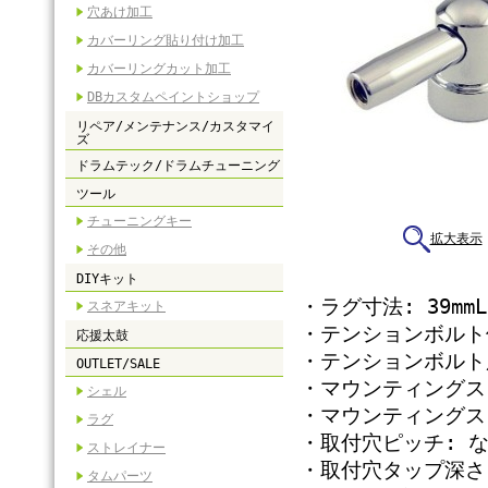
穴あけ加工
カバーリング貼り付け加工
カバーリングカット加工
DBカスタムペイントショップ
リペア/メンテナンス/カスタマイ
ズ
ドラムテック/ドラムチューニング
ツール
チューニングキー
拡大表示
その他
DIYキット
・ラグ寸法: 39mmL 
スネアキット
・テンションボルト使用
応援太鼓
・テンションボルト用
OUTLET/SALE
・マウンティングス
シェル
・マウンティングス
ラグ
・取付穴ピッチ: 
ストレイナー
・取付穴タップ深さ: 
タムパーツ