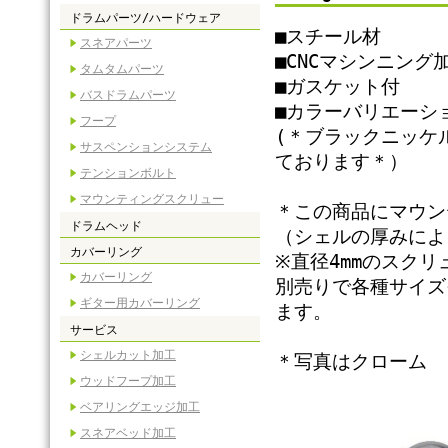
ドラムパーツ/ハードウェア
■スチール材
スネアパーツ
■CNCマシンニング
タムタムパーツ
■ガスケット付
バスドラムパーツ
■カラーバリエーシ
フープ
(＊ブラックニッケ
サスペンションシステム
ております＊）
テンションボルト
マウンティングスクリュー
＊この商品にマウン
ドラムヘッド
（シェルの厚みによ
カバーリング
※直径4mmのスクリ
カバーリング
別売りで各種サイズ
ギター用カバーリング
ます。
サービス
シェルカット加工
＊写真はクローム
ウッドフープ加工
ベアリングエッジ加工
スネアベッド加工