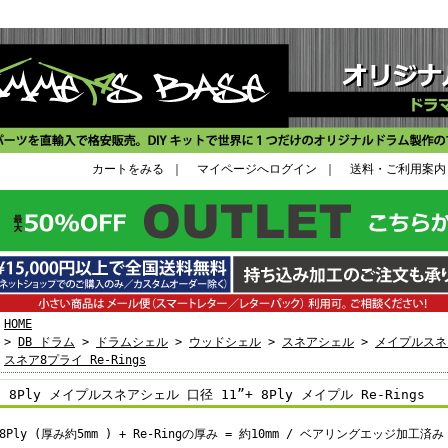
カートをみる
｜
マイページへログイン
｜
送料・ご利用案内
HOME
>
DB ドラム
>
ドラムシェル
>
ウッドシェル
>
スネアシェル
>
メイプルスネ
スネア8プライ Re-Rings
8Ply メイプルスネアシェル 口径 11”+ 8Ply メイプル Re-Rings
8Ply (厚み約5mm ) + Re-Ringの厚み = 約10mm / ベアリングエッジ加工