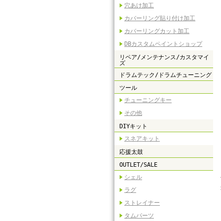
穴あけ加工
カバーリング貼り付け加工
カバーリングカット加工
DBカスタムペイントショップ
リペア/メンテナンス/カスタマイ
ズ
ドラムテック/ドラムチューニング
ツール
チューニングキー
その他
DIYキット
スネアキット
応援太鼓
OUTLET/SALE
シェル
ラグ
ストレイナー
タムパーツ