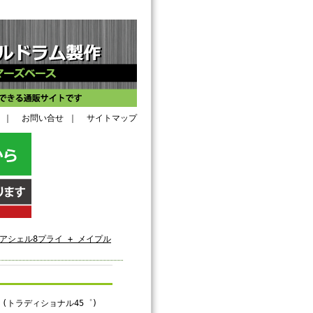
｜
お問い合せ
｜
サイトマップ
アシェル8プライ + メイプル
済み (トラディショナル45゜)