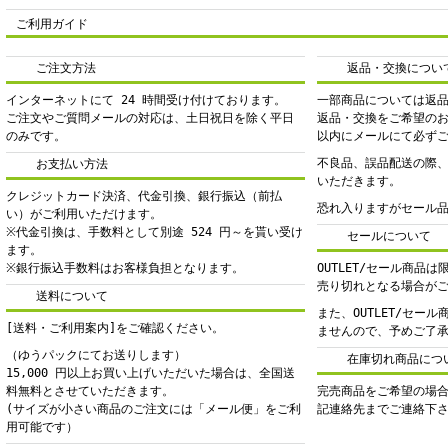
ご利用ガイド
ご注文方法
返品・交換につい
インターネットにて 24 時間受け付けております。
一部商品については返
ご注文やご質問メールの対応は、土日祝日を除く平日
返品・交換をご希望の
のみです。
以内にメールにて必ず
不良品、誤品配送の際
お支払い方法
いただきます。
クレジットカード決済、代金引換、銀行振込（前払
恐れ入りますがセール
い）がご利用いただけます。
※代金引換は、手数料として別途 524 円～を貰い受け
セールについて
ます。
※銀行振込手数料はお客様負担となります。
OUTLET/セール商品
売り切れとなる場合が
送料について
また、OUTLET/セー
[送料・ご利用案内]をご確認ください。
ませんので、予めご了
（ゆうパックにてお送りします）
在庫切れ商品につ
15,000 円以上お買い上げいただいた場合は、全国送
料無料とさせていただきます。
完売商品をご希望の場
(サイズが小さい商品のご注文には「メール便」をご利
記連絡先までご連絡下
用可能です）