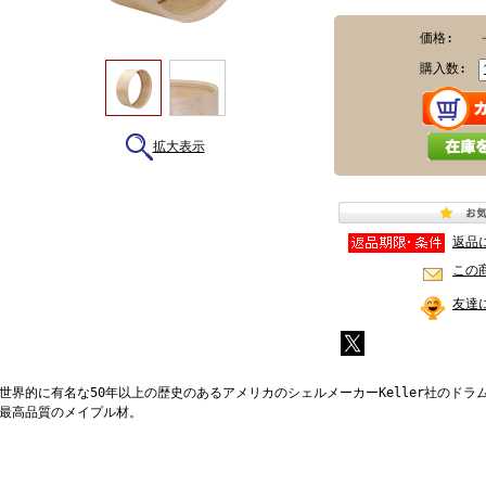
価格:
購入数:
拡大表示
返品
この
友達
世界的に有名な50年以上の歴史のあるアメリカのシェルメーカーKeller社のドラ
最高品質のメイプル材。