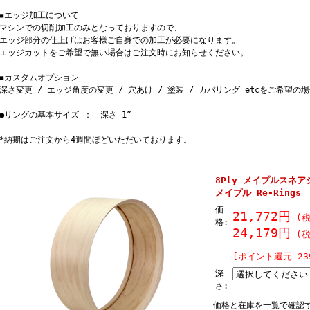
◾エッジ加工について
マシンでの切削加工のみとなっておりますので、
エッジ部分の仕上げはお客様ご自身での加工が必要になります。
エッジカットをご希望で無い場合はご注文時にお知らせください。
◾カスタムオプション
深さ変更 / エッジ角度の変更 / 穴あけ / 塗装 / カバリング etcをご希望
●リングの基本サイズ ： 深さ 1”
*納期はご注文から4週間ほどいただいております。
8Ply メイプルスネアシ
メイプル Re-Rings
価
21,772円
(税
格:
24,179円
(税
[ポイント還元 2
深
さ:
価格と在庫を一覧で確認