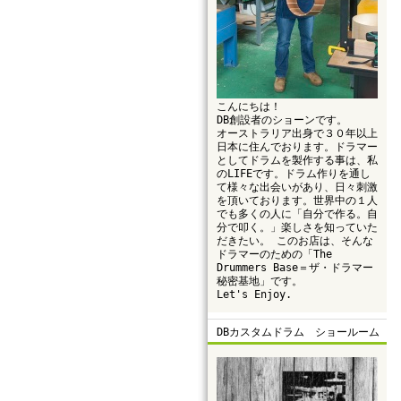
こんにちは！
DB創設者のショーンです。
オーストラリア出身で３０年以上
日本に住んでおります。ドラマー
としてドラムを製作する事は、私
のLIFEです。ドラム作りを通し
て様々な出会いがあり、日々刺激
を頂いております。世界中の１人
でも多くの人に「自分で作る。自
分で叩く。」楽しさを知っていた
だきたい。 このお店は、そんな
ドラマーのための「The
Drummers Base＝ザ・ドラマー
秘密基地」です。
Let's Enjoy.
DBカスタムドラム ショールーム